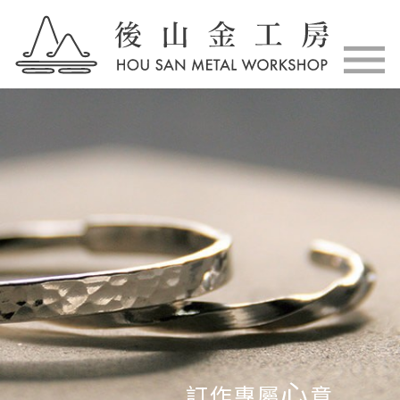
心
訂作專屬
意