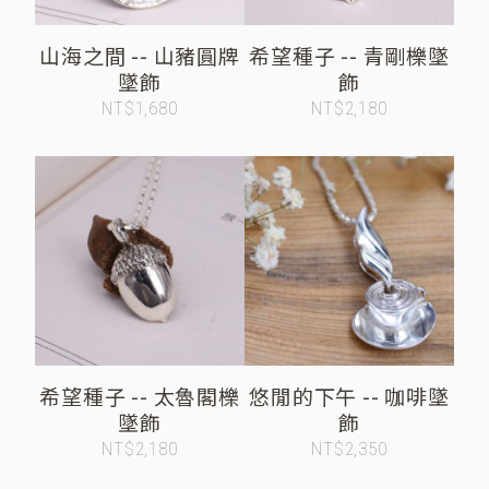
山海之間 -- 山豬圓牌
希望種子 -- 青剛櫟墜
墜飾
飾
NT$1,680
NT$2,180
希望種子 -- 太魯閣櫟
悠閒的下午 -- 咖啡墜
墜飾
飾
NT$2,180
NT$2,350