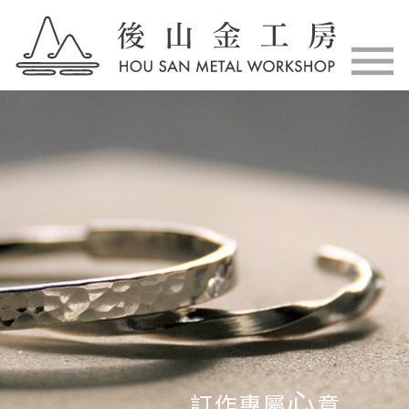
心
訂作專屬
意