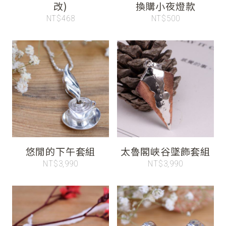
改)
換購小夜燈款
NT$468
NT$500
悠閒的下午套組
太魯閣峽谷墜飾套組
NT$3,990
NT$3,990