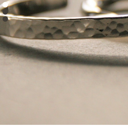
●
●
●