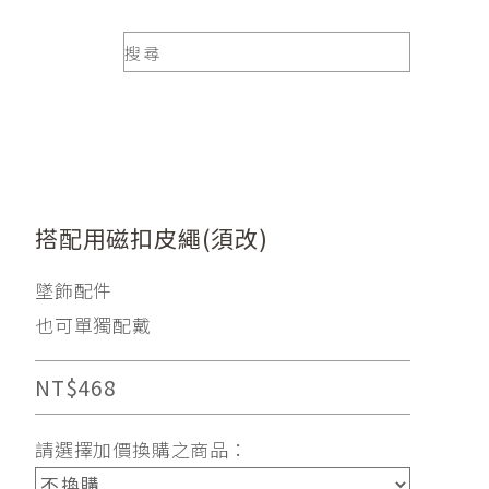
搭配用磁扣皮繩(須改)
墜飾配件
也可單獨配戴
NT$468
請選擇加價換購之商品：