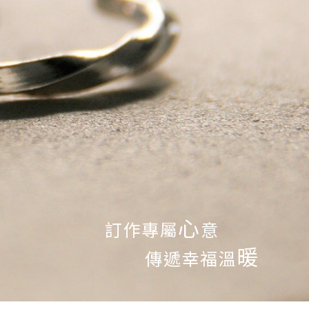
心
訂作專屬
意
暖
傳遞幸福溫