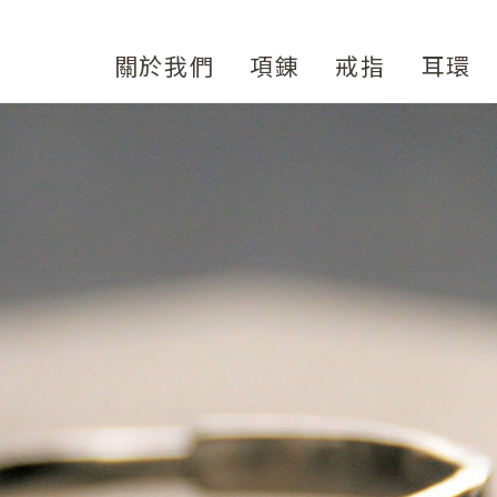
關於我們
項錬
戒指
耳環