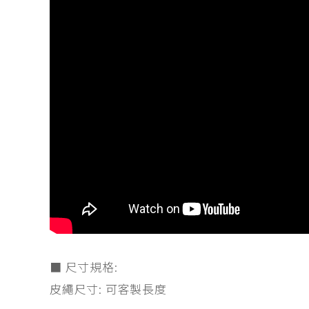
■ 尺寸規格:
皮繩尺寸: 可客製長度