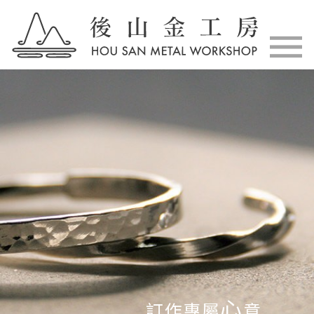
心
訂作專屬
意