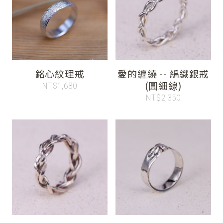
銘心紋理戒
愛的纏繞 -- 編織銀戒
(圓細線)
NT$1,680
NT$2,350