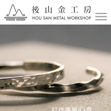
心
訂作專屬
意